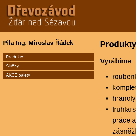
Pila Ing. Miroslav Řádek
Produkt
Produkty
Vyrábíme:
Služby
AKCE palety
rouben
komplet
hranoly
truhlářs
práce a
zásněžk