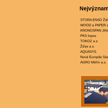
Nejvýznamn
STORA ENSO Ždír
WOOD a PAPER a
KRONOSPAN Jihl
PKS Inpos
TOKOZ a.s.
Žďas a.s.
AQUASYS
Nová Europila Sá
AGRO Měřín a.s.